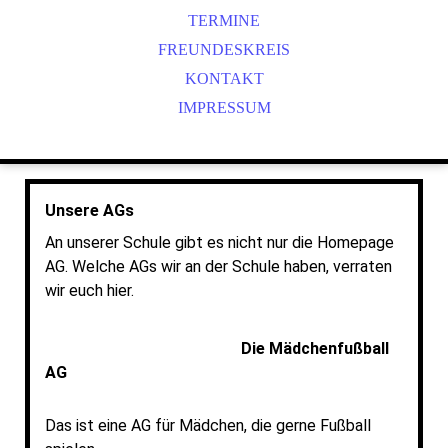
SCHUL- UND HAUSORDNUNG
VERHALTEN BEI KRANKHEIT
PARTNERSCHULE RUANDA
INTERVIEW SEITE
TERMINE
SCHULELTERNBEIRAT
HOMESCHOOLING
FREUNDESKREIS
ICH DU WIR
SCHULOBSTPROGRAMM
SCHULSOZIALARBEIT
SCHNELLTEST
KONTAKT
SEKRETARIAT
IMPRESSUM
ANTOLIN
UNSERE AGS
ANTON
FAHRRADAUSBILDUNG
UNSERE BÜCHEREI
BROTZEIT
Unsere AGs
DAILY MILE
An unserer Schule gibt es nicht nur die Homepage
BÜCHERKOFFER
AG. Welche AGs wir an der Schule haben, verraten
wir euch hier.
Die Mädchenfußball
AG
Das ist eine AG für Mädchen, die gerne Fußball